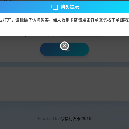
购买提示
验 证 码：
法打开，请挂梯子访问购买。
如未收到卡密请点击订单查询按下单邮箱
支付宝
泰达币 TRC-20
下单
Powered by
@福利发卡.2018